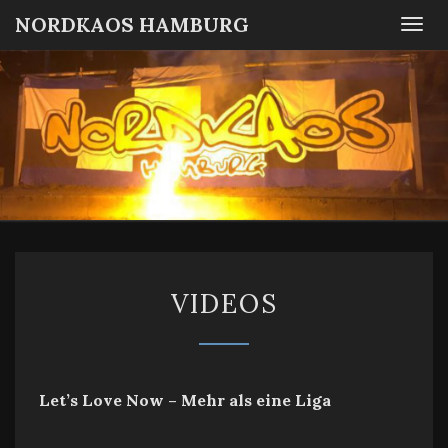
NORDKAOS HAMBURG
Togg
navi
NORDKA
Fanszene
SC
Victoria
HAMBUR
Hamburg
VIDEOS
VIDEOS
Let’s Love Now – Mehr als eine Liga