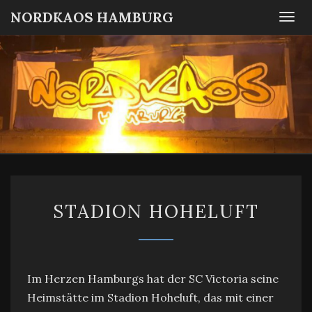
NORDKAOS HAMBURG
Togg
navi
NORDKA
Fanszene
SC
Victoria
HAMBUR
Hamburg
STADION
STADION HOHELUFT
HOHELUFT
Im Herzen Hamburgs hat der SC Victoria seine
Heimstätte im Stadion Hoheluft, das mit einer