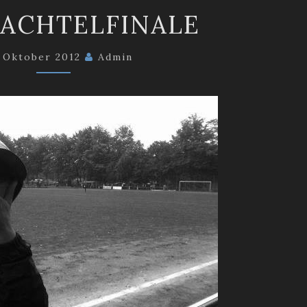
AB
 ACHTELFINALE
INS
ACHTELFINALE
. Oktober 2012
Admin