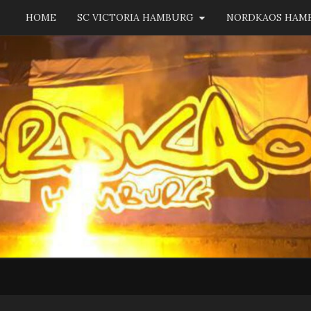
HOME
SC VICTORIA HAMBURG
NORDKAOS HAM
NORD
Fanszene
SC
Victoria
Hamburg
HAM