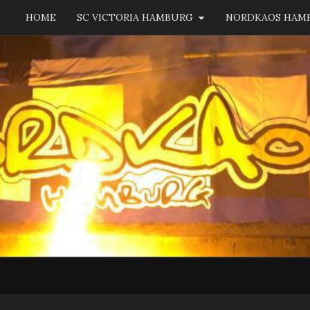
HOME
SC VICTORIA HAMBURG
NORDKAOS HAM
NORD
Fanszene
SC
Victoria
Hamburg
HAM