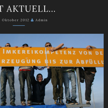
FAST
T AKTUELL…
AKTUELL…
. Oktober 2012
Admin