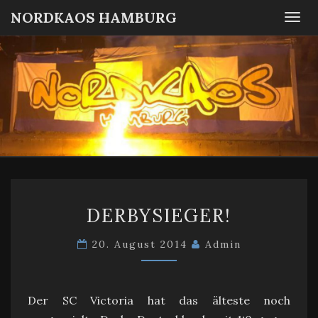
NORDKAOS HAMBURG
Togg
navi
NORDKA
Fanszene
SC
Victoria
HAMBUR
Hamburg
DERBYSIEGER!
DERBYSIEGER!
20. August 2014
Admin
Der SC Victoria hat das älteste noch