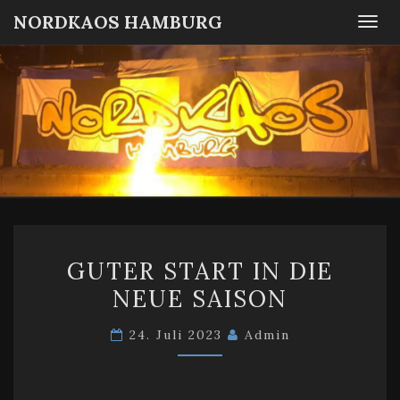
NORDKAOS HAMBURG
Togg
navi
NORDKA
Fanszene
SC
Victoria
HAMBUR
Hamburg
GUTER
GUTER START IN DIE
START
NEUE SAISON
IN
DIE
24. Juli 2023
Admin
NEUE
SAISON