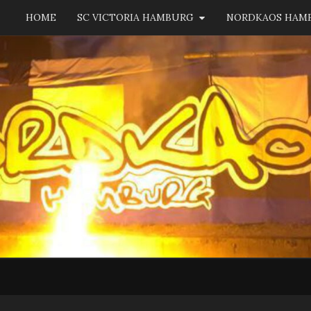
HOME
SC VICTORIA HAMBURG
NORDKAOS HAM
NORD
Fanszene
SC
Victoria
Hamburg
HAM