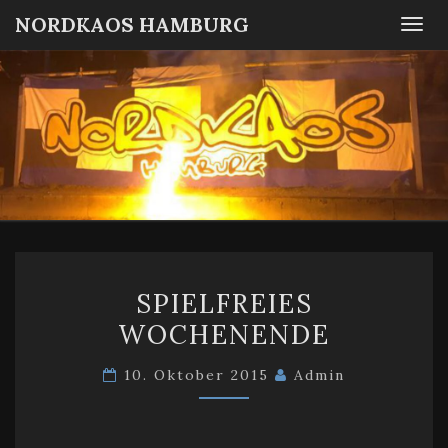
NORDKAOS HAMBURG
Togg
navi
NORDKA
Fanszene
SC
Victoria
HAMBUR
Hamburg
SPIELFREIES
SPIELFREIES
WOCHENENDE
WOCHENENDE
10. Oktober 2015
Admin