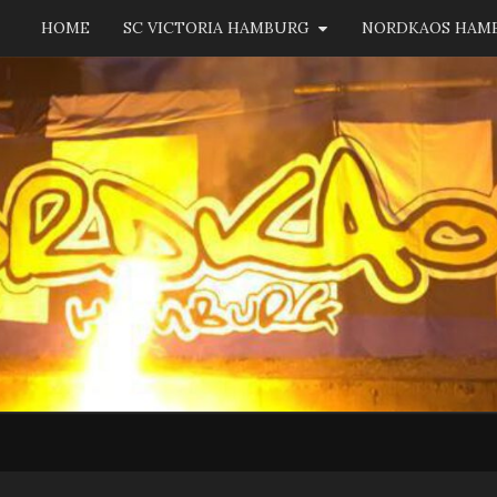
HOME
SC VICTORIA HAMBURG
NORDKAOS HAM
NORD
Fanszene
SC
Victoria
Hamburg
HAM