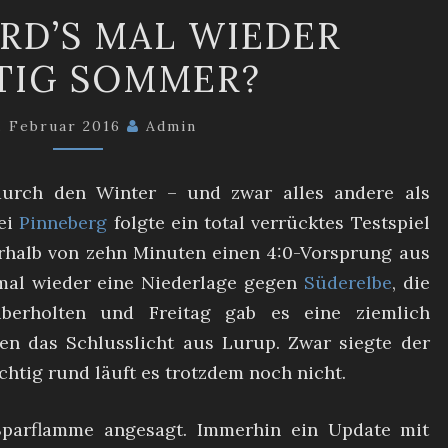
WANN
RD’S MAL WIEDER
WIRD’S
TIG SOMMER?
MAL
WIEDER
. Februar 2016
RICHTIG
Admin
SOMMER?
durch den Winter – und zwar alles andere als
bei
Pinneberg
folgte ein total verrücktes Testspiel
rhalb von zehn Minuten einen 4:0-Vorsprung aus
 mal wieder eine Niederlage gegen
Süderelbe
, die
berholten und Freitag gab es eine ziemlich
en das Schlusslicht aus Lurup. Zwar siegte der
chtig rund läuft es trotzdem noch nicht.
parflamme angesagt. Immerhin ein Update mit