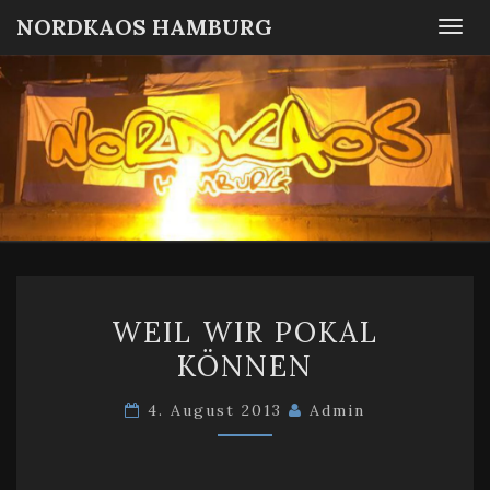
NORDKAOS HAMBURG
Togg
navi
NORDKA
Fanszene
SC
Victoria
HAMBUR
Hamburg
WEIL
WEIL WIR POKAL
WIR
KÖNNEN
POKAL
KÖNNEN
4. August 2013
Admin