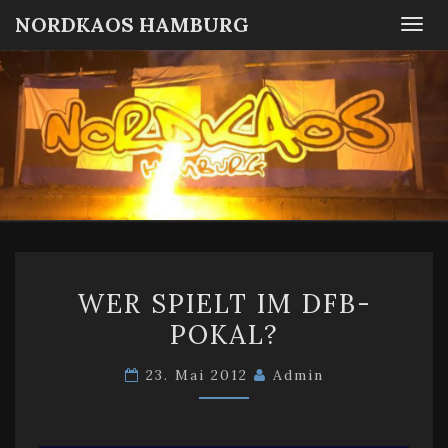
NORDKAOS HAMBURG
Togg
navi
NORDKA
Fanszene
SC
Victoria
HAMBUR
Hamburg
WER
WER SPIELT IM DFB-
SPIELT
POKAL?
IM
DFB-
23. Mai 2012
Admin
POKAL?