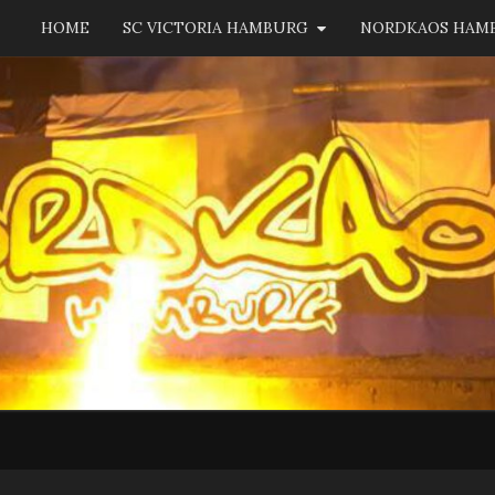
HOME
SC VICTORIA HAMBURG
NORDKAOS HAM
NORD
Fanszene
SC
Victoria
Hamburg
HAM