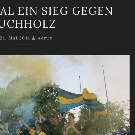
ENDLICH
AL EIN SIEG GEGEN
MAL
UCHHOLZ
EIN
SIEG
21. Mai 2011
GEGEN
Admin
BUCHHOLZ