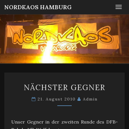
NORDKAOS HAMBURG
Togg
navi
NORDKA
Fanszene
SC
Victoria
HAMBUR
Hamburg
NÄCHSTER
NÄCHSTER GEGNER
GEGNER
21. August 2010
Admin
Unser Gegner in der zweiten Runde des DFB-