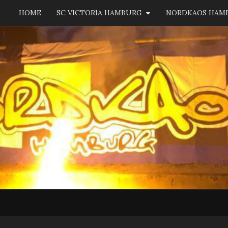
HOME
SC VICTORIA HAMBURG
NORDKAOS HAM
NORD
Fanszene
SC
Victoria
Hamburg
HAM