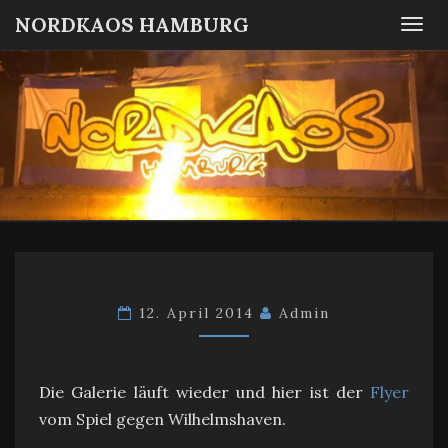
NORDKAOS HAMBURG
Togg
navi
NORDKA
Fanszene
SC
Victoria
HAMBUR
Hamburg
12. April 2014
Admin
Die Galerie läuft wieder und hier ist der
Flyer
vom Spiel gegen Wilhelmshaven.