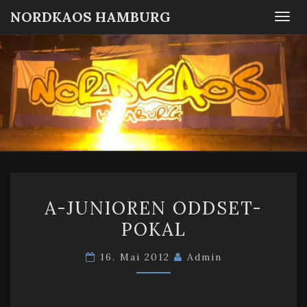
NORDKAOS HAMBURG
Togg
navi
NORDKA
Fanszene
SC
Victoria
HAMBUR
Hamburg
A-
A-JUNIOREN ODDSET-
JUNIOREN
POKAL
ODDSET-
POKAL
16. Mai 2012
Admin