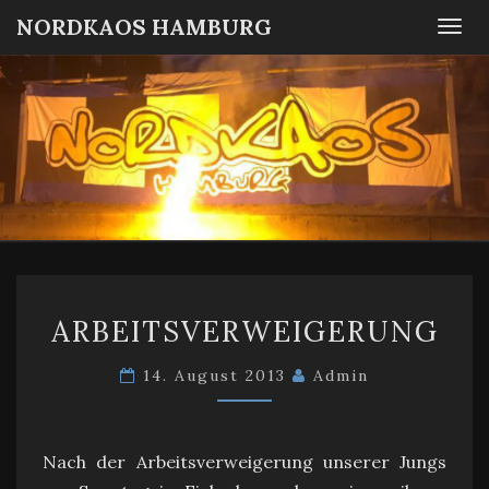
NORDKAOS HAMBURG
Togg
navi
NORDKA
Fanszene
SC
Victoria
HAMBUR
Hamburg
ARBEITSVERWEIGERUN
ARBEITSVERWEIGERUNG
14. August 2013
Admin
Nach der Arbeitsverweigerung unserer Jungs