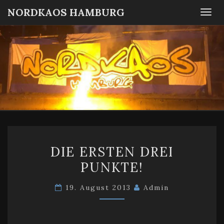
NORDKAOS HAMBURG
Togg
navi
NORDKA
Fanszene
SC
Victoria
HAMBUR
Hamburg
DIE
DIE ERSTEN DREI
ERSTEN
PUNKTE!
DREI
PUNKTE!
19. August 2013
Admin