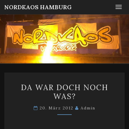
NORDKAOS HAMBURG
Togg
navi
NORDKA
Fanszene
SC
Victoria
HAMBUR
Hamburg
DA
DA WAR DOCH NOCH
WAR
WAS?
DOCH
NOCH
20. März 2012
Admin
WAS?