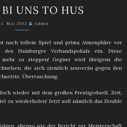
FINALE
 BI UNS TO HUS
BI
UNS
1. Mai 2012
Admin
TO
HUS
eht nach tollem Spiel und prima Atmosphäre vor
e des Hamburger Verbandspokals ein. Diese
t mehr zu stoppen! Gegner wird übrigens die
hnelsen, die sich ziemlich souverän gegen den
chsetzte. Überraschung.
 doch wieder mit dem großen Prestigeduell. Zeit,
iel zu wiederholen! Jetzt soll nämlich das Double
 folgen, ebenso wie der Bericht zur Meisterschaft