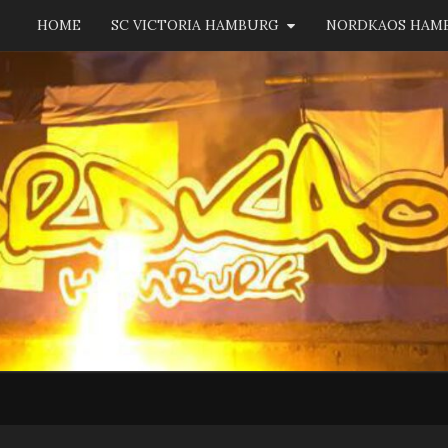
HOME
SC VICTORIA HAMBURG
NORDKAOS HAM
NORD
Fanszene
SC
Victoria
Hamburg
HAM