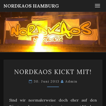
NORDKAOS HAMBURG
Togg
navi
NORDKA
Fanszene
SC
Victoria
HAMBUR
Hamburg
NORDKAOS
NORDKAOS KICKT MIT!
KICKT
MIT!
30. Juni 2013
Admin
Sind wir normalerweise doch eher auf den