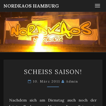
NORDKAOS HAMBURG
Togg
navi
NORDKA
Fanszene
SC
Victoria
HAMBUR
Hamburg
SCHEISS S
SCHEISS SAISON!
AISON!
10. März 2011
Admin
Nachdem sich am Dienstag auch noch der