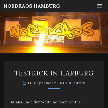
NORDKAOS HAMBURG
Togg
navi
NORDKA
Fanszene
SC
Victoria
HAMBUR
Hamburg
TESTKICK
TESTKICK IN HARBURG
IN
HARBURG
11. September 2010
Admin
Bis ans Ende der Welt und noch weiter…