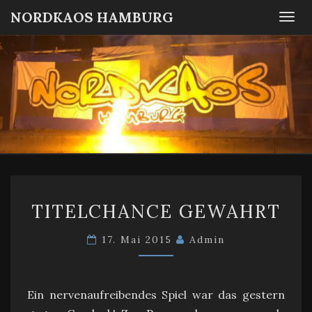
NORDKAOS HAMBURG
Togg
navi
NORDKA
Fanszene
SC
Victoria
HAMBUR
Hamburg
TITELCHANCE
TITELCHANCE GEWAHRT
GEWAHRT
17. Mai 2015
Admin
Ein nervenaufreibendes Spiel war das gestern