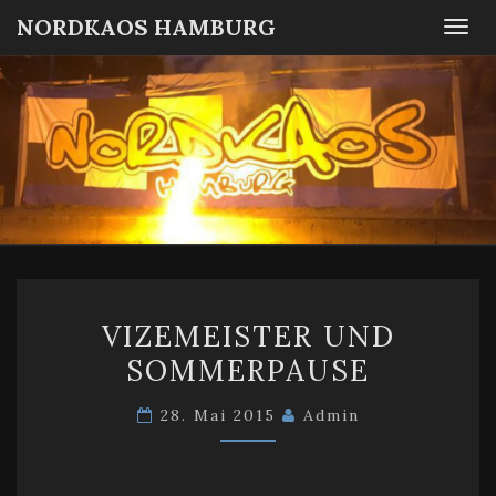
NORDKAOS HAMBURG
Togg
navi
NORDKA
Fanszene
SC
Victoria
HAMBUR
Hamburg
VIZEMEISTER
VIZEMEISTER UND
UND
SOMMERPAUSE
SOMMERPAUSE
28. Mai 2015
Admin